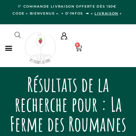
1° COMMANDE LIVRAISON OFFERTE DÈS 150€
CODE « BIENVENUE ». + D’INFOS ➡ «
LIVRAISON
»
0
NOS VINS
Résultats de la
RÉGIONS
LE VERGER
recherche pour : La
IDÉES CADEAUX
NOS VIGNERON.NE.S
Ferme des Roumanes
BLOG