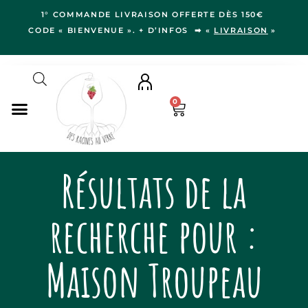
1° COMMANDE LIVRAISON OFFERTE DÈS 150€
CODE « BIENVENUE ». + D’INFOS ➡ «
LIVRAISON
»
0
NOS VINS
Résultats de la
RÉGIONS
LE VERGER
recherche pour :
IDÉES CADEAUX
NOS VIGNERON.NE.S
Maison Troupeau
BLOG