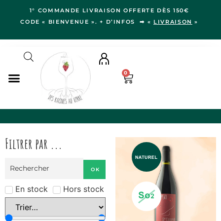
1° COMMANDE LIVRAISON OFFERTE DÈS 150€
CODE « BIENVENUE ». + D’INFOS ➡ «
LIVRAISON
»
0
NOS VINS
RÉGIONS
Filtrer par ...
LE VERGER
IDÉES CADEAUX
OK
NOS VIGNERON.NE.S
BLOG
En stock
Hors stock