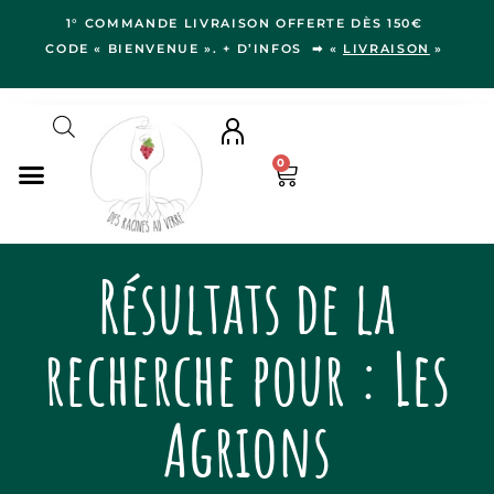
1° COMMANDE LIVRAISON OFFERTE DÈS 150€
CODE « BIENVENUE ». + D’INFOS ➡ «
LIVRAISON
»
0
NOS VINS
Résultats de la
RÉGIONS
LE VERGER
recherche pour : Les
IDÉES CADEAUX
NOS VIGNERON.NE.S
Agrions
BLOG