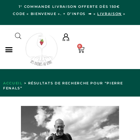
1° COMMANDE LIVRAISON OFFERTE DÈS 150€
CODE « BIENVENUE ». + D’INFOS ➡ «
LIVRAISON
»
0
NOS VINS
RÉGIONS
ACCUEIL
> RÉSULTATS DE RECHERCHE POUR “PIERRE
FENALS”
LE VERGER
IDÉES CADEAUX
NOS VIGNERON.NE.S
BLOG