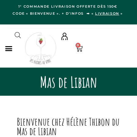
1° COMMANDE LIVRAISON OFFERTE DÈS 150€
CODE « BIENVENUE ». + D’INFOS ➡ «
LIVRAISON
»
0
NOS VINS
Mas de Libian
RÉGIONS
LE VERGER
IDÉES CADEAUX
NOS VIGNERON.NE.S
BLOG
Bienvenue chez Hélène Thibon du
Mas de Libian