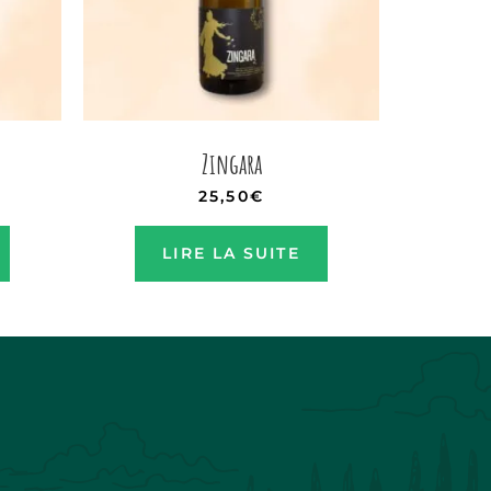
Zingara
25,50
€
LIRE LA SUITE