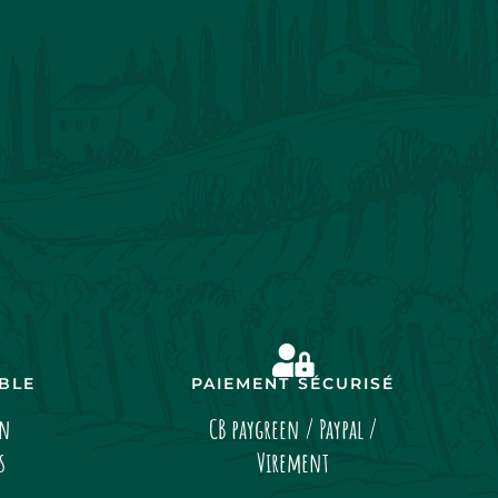
IBLE
PAIEMENT SÉCURISÉ
on
CB paygreen / Paypal /
s
Virement