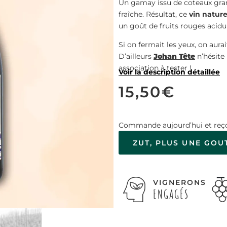
Un gamay issu de coteaux grani
fraîche. Résultat, ce
vin nature
un goût de fruits rouges acidul
Si on fermait les yeux, on aurai
D’ailleurs
Johan Tête
n’hésite 
association à tester !
Voir la description détaillée
15,50
€
Commande aujourd’hui et reço
ZUT, PLUS UNE GOU
VIGNERONS
ENGAGÉS