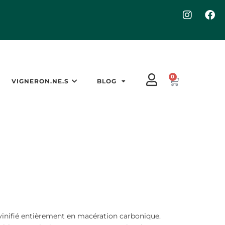
0
VIGNERON.NE.S
BLOG
vinifié entièrement en macération carbonique.