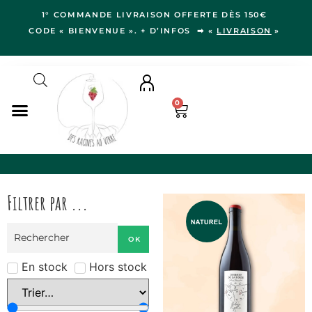
1° COMMANDE LIVRAISON OFFERTE DÈS 150€
CODE « BIENVENUE ». + D’INFOS ➡ «
LIVRAISON
»
0
NOS VINS
RÉGIONS
Filtrer par ...
LE VERGER
IDÉES CADEAUX
OK
NOS VIGNERON.NE.S
BLOG
En stock
Hors stock