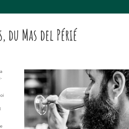
, du Mas del Périé
e
la
-
oi
t
ée