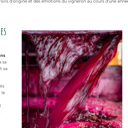
roirs d’origine et des émotions du vigneron au cours d’une année
les
ans
 sa
t sa
nts
 le
l
s