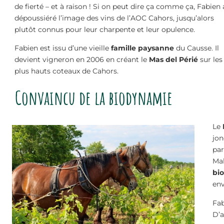
de fierté – et à raison ! Si on peut dire ça comme ça, Fabien 
dépoussiéré l’image des vins de l’AOC Cahors, jusqu’alors
plutôt connus pour leur charpente et leur opulence.
Fabien est issu d’une vieille
famille paysanne
du Causse. Il
devient vigneron en 2006 en créant le
Mas del Périé
sur les
plus hauts coteaux de Cahors.
Convaincu de la biodynamie
Le
jon
par
Mal
bi
en
Fab
D’a