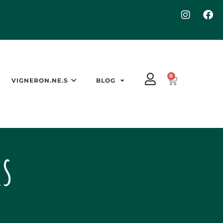
0
VIGNERON.NE.S
BLOG
es