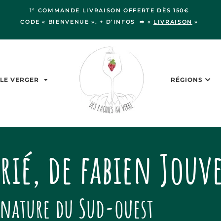
1° COMMANDE LIVRAISON OFFERTE DÈS 150€
CODE « BIENVENUE ». + D’INFOS ➡ «
LIVRAISON
»
LE VERGER
RÉGIONS
rié, de fabien Jouv
nature du Sud-ouest