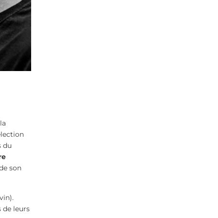
la
élection
s du
re
 de son
in).
s de leurs