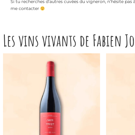
Si tu recherches d’autres cuvées du vigneron, n’hésite pas 
me contacter
Les vins vivants de Fabien Jo