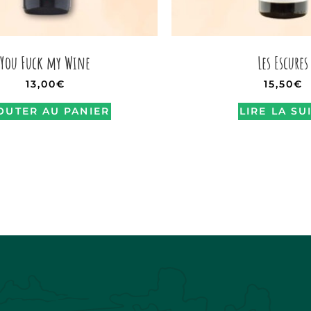
You Fuck my Wine
Les Escures
13,00
€
15,50
€
OUTER AU PANIER
LIRE LA SU