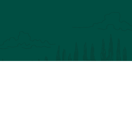
V
P
P