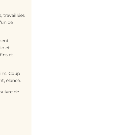
 travaillées
l’un de
ment
id et
fins et
vins. Coup
t, élancé.
suivre de