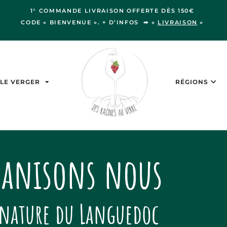
1° COMMANDE LIVRAISON OFFERTE DÈS 150€
CODE « BIENVENUE ». + D’INFOS ➡ «
LIVRAISON
»
LE VERGER
RÉGIONS
ganisons nous
nature du Languedoc