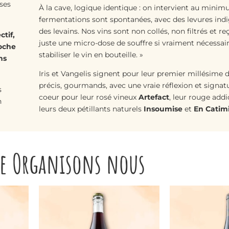
 ses
À la cave, logique identique : on intervient au minim
fermentations sont spontanées, avec des levures ind
des levains. Nos vins sont non collés, non filtrés et re
ctif,
juste une micro-dose de souffre si vraiment nécessair
roche
stabiliser le vin en bouteille. »
ns
Iris et Vangelis signent pour leur premier millésime d
précis, gourmands, avec une vraie réflexion et signat
s
coeur pour leur rosé vineux
Artefact
, leur rouge addi
n
leurs deux pétillants naturels
Insoumise
et
En Catim
ne Organisons nous