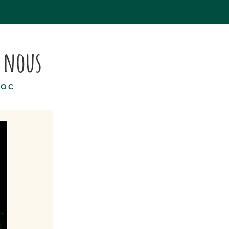
s nous
DOC