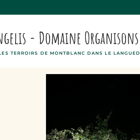
angelis - Domaine Organison
LES TERROIRS DE MONTBLANC DANS LE LANGUE