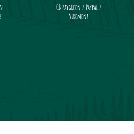
on
CB paygreen / Paypal /
s
Virement