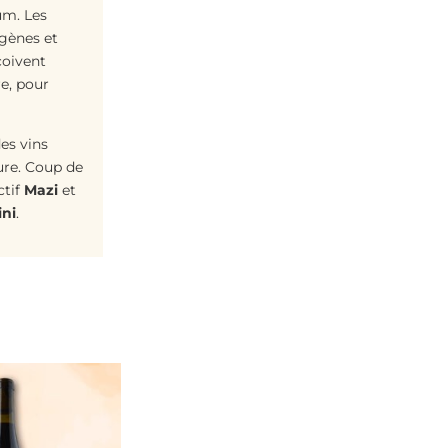
um. Les
igènes et
çoivent
e, pour
es vins
ure. Coup de
ctif
Mazi
et
ini
.