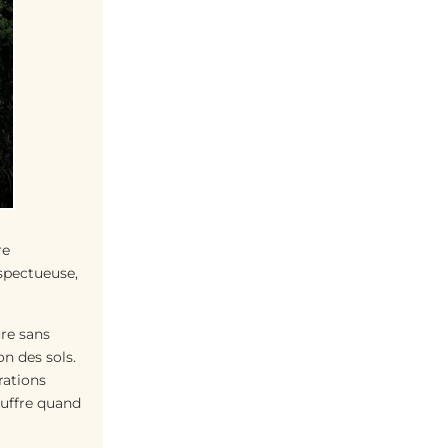
re
espectueuse,
ure sans
on des sols.
rations
ouffre quand