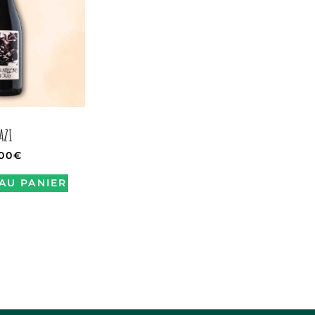
azi
,00
€
AU PANIER