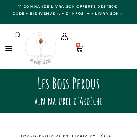
1° COMMANDE LIVRAISON OFFERTE DÈS 150€
CODE « BIENVENUE ». + D’INFOS ➡ «
LIVRAISON
»
0
NOS VINS
Les Bois Perdus
RÉGIONS
LE VERGER
Vin naturel d'Ardèche
IDÉES CADEAUX
NOS VIGNERON.NE.S
BLOG