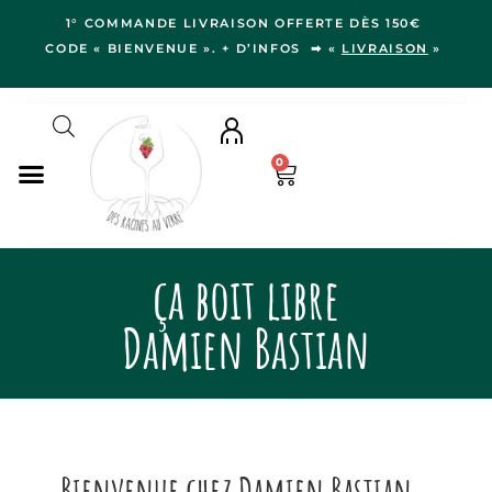
1° COMMANDE LIVRAISON OFFERTE DÈS 150€
CODE « BIENVENUE ». + D’INFOS ➡ «
LIVRAISON
»
0
NOS VINS
ça boit libre
RÉGIONS
LE VERGER
Damien Bastian
IDÉES CADEAUX
NOS VIGNERON.NE.S
BLOG
Bienvenue chez Damien Bastian,