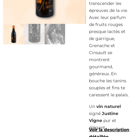
transcender les
épreuves de la vie.
Avec leur parfum
de fruits rouges
presque lactés et
de garrigue,
Grenache et
Cinsault se
montrent
gourmand,
généreux. En
bouche les tanins
souples et fins te
caressent le palais.
Un
vin naturel
signé
Justine
Vigne
pur et
élégant.
Voir la description
détaillée