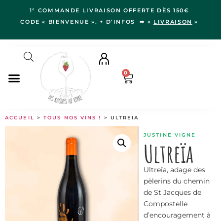
1° COMMANDE LIVRAISON OFFERTE DÈS 150€
CODE « BIENVENUE ». + D’INFOS ➡ «
LIVRAISON
»
0
NOS VINS
ACCUEIL
>
TOUS NOS VINS !
> ULTREÏA
RÉGIONS
JUSTINE VIGNE
LE VERGER
Ultreïa
IDÉES CADEAUX
Ultreïa, adage des
NOS VIGNERON.NE.S
pèlerins du chemin
BLOG
de St Jacques de
Compostelle
d’encouragement à