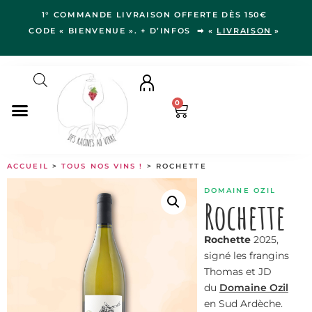
1° COMMANDE LIVRAISON OFFERTE DÈS 150€
CODE « BIENVENUE ». + D’INFOS ➡ «
LIVRAISON
»
0
NOS VINS
ACCUEIL
>
TOUS NOS VINS !
> ROCHETTE
RÉGIONS
DOMAINE OZIL
LE VERGER
Rochette
IDÉES CADEAUX
Rochette
2025,
NOS VIGNERON.NE.S
signé les frangins
BLOG
Thomas et JD
du
Domaine Ozil
en Sud Ardèche.