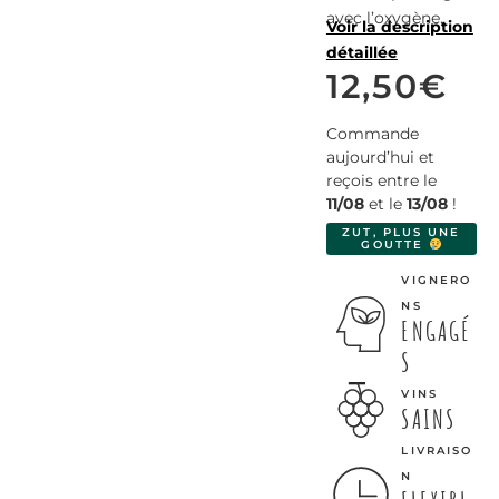
avec l’oxygène.
Voir la description
détaillée
12,50
€
Commande
aujourd’hui et
reçois entre le
11/08
et le
13/08
!
ZUT, PLUS UNE
GOUTTE
VIGNERO
NS
ENGAGÉ
S
VINS
SAINS
LIVRAISO
N