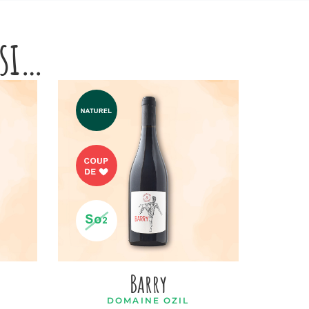
ssi…
Barry
DOMAINE OZIL