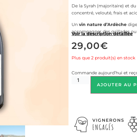
De la Syrah (majoritaire) et du
concentré, velouté, frais et acid
Un
vin nature d’Ardèche
dige
accompagner des grillades ou 
Voir la description détaillée
29,00
€
Plus que 2 produit(s) en stock
Commande aujourd’hui et reço
AJOUTER AU P
VIGNERONS
ENGAGÉS