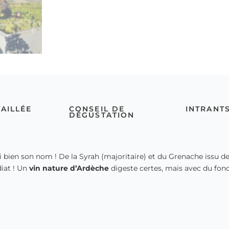
TAILLÉE
CONSEIL DE
INTRANT
DÉGUSTATION
 bien son nom ! De la Syrah (majoritaire) et du Grenache issu de v
diat ! Un
vin nature d’Ardèche
digeste certes, mais avec du fon