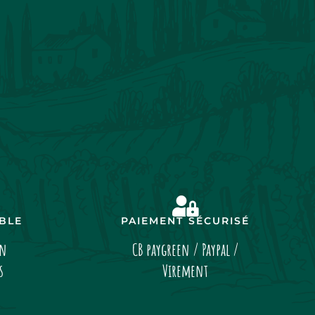
IBLE
PAIEMENT SÉCURISÉ
on
CB paygreen / Paypal /
s
Virement