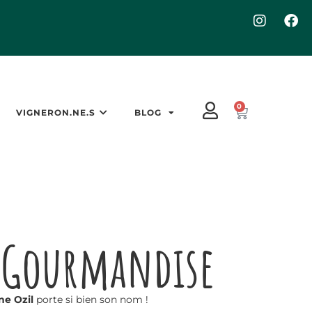
0
VIGNERON.NE.S
BLOG
Gourmandise
ne
Ozil
porte si bien son nom !