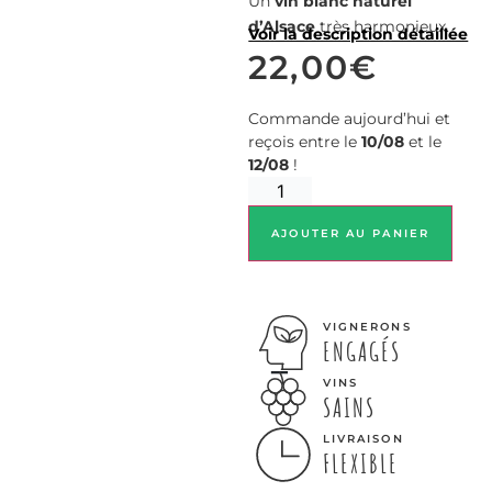
Un
vin blanc naturel
d’Alsace
très harmonieux.
Voir la description détaillée
22,00
€
Commande aujourd’hui et
reçois entre le
10/08
et le
12/08
!
AJOUTER AU PANIER
VIGNERONS
ENGAGÉS
VINS
SAINS
LIVRAISON
FLEXIBLE