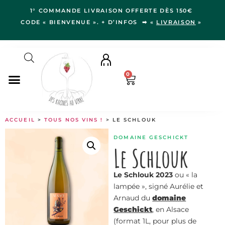
1° COMMANDE LIVRAISON OFFERTE DÈS 150€
CODE « BIENVENUE ». + D’INFOS ➡ «
LIVRAISON
»
0
NOS VINS
ACCUEIL
>
TOUS NOS VINS !
> LE SCHLOUK
RÉGIONS
DOMAINE GESCHICKT
LE VERGER
Le Schlouk
IDÉES CADEAUX
Le Schlouk 2023
ou « la
NOS VIGNERON.NE.S
lampée », signé Aurélie et
BLOG
Arnaud du
domaine
Geschickt
, en Alsace
(format 1L, pour plus de