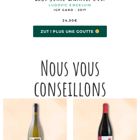
LUDOVIC ENGELVIN
IGP GARD - 2017
24,50
€
ZUT ! PLUS UNE GOUTTE
Nous vous
conseillons