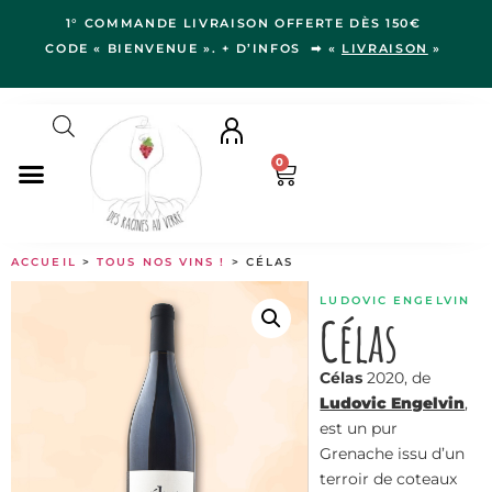
1° COMMANDE LIVRAISON OFFERTE DÈS 150€
CODE « BIENVENUE ». + D’INFOS ➡ «
LIVRAISON
»
0
NOS VINS
ACCUEIL
>
TOUS NOS VINS !
> CÉLAS
RÉGIONS
LUDOVIC ENGELVIN
LE VERGER
Célas
IDÉES CADEAUX
Célas
2020, de
NOS VIGNERON.NE.S
Ludovic Engelvin
,
BLOG
est un pur
Grenache issu d’un
terroir de coteaux