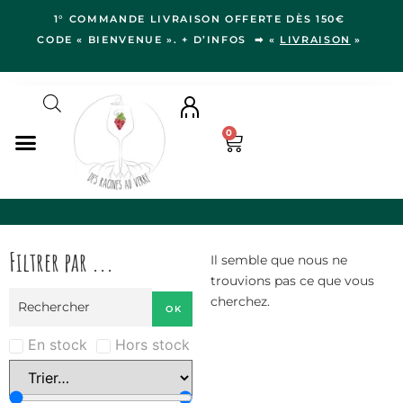
1° COMMANDE LIVRAISON OFFERTE DÈS 150€
CODE « BIENVENUE ». + D’INFOS ➡ «
LIVRAISON
»
0
NOS VINS
RÉGIONS
Filtrer par ...
LE VERGER
Il semble que nous ne
trouvions pas ce que vous
IDÉES CADEAUX
cherchez.
OK
NOS VIGNERON.NE.S
BLOG
En stock
Hors stock