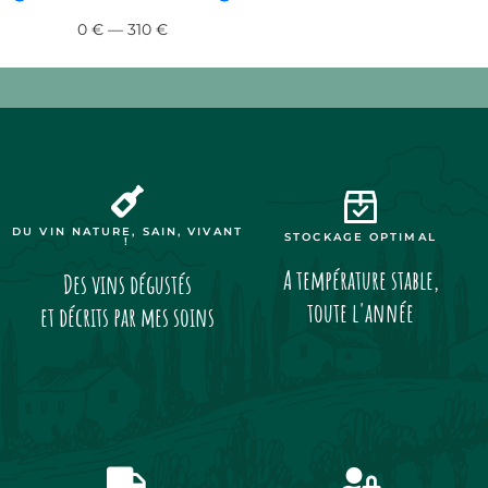
0
€
—
310
€
DU VIN NATURE, SAIN, VIVANT
STOCKAGE OPTIMAL
!
A température stable,
Des vins dégustés
toute l'année
et décrits par mes soins