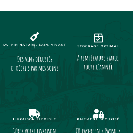
DU VIN NATURE, SAIN, VIVANT
STOCKAGE OPTIMAL
!
A température stable,
Des vins dégustés
toute l'année
et décrits par mes soins
LIVRAISON FLEXIBLE
PAIEMENT SÉCURISÉ
Gérez votre livraison
CB paygreen / Paypal /