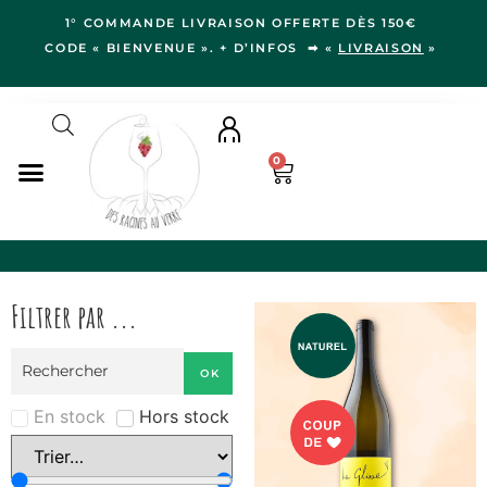
1° COMMANDE LIVRAISON OFFERTE DÈS 150€
CODE « BIENVENUE ». + D’INFOS ➡ «
LIVRAISON
»
0
NOS VINS
RÉGIONS
Filtrer par ...
LE VERGER
IDÉES CADEAUX
OK
NOS VIGNERON.NE.S
BLOG
En stock
Hors stock