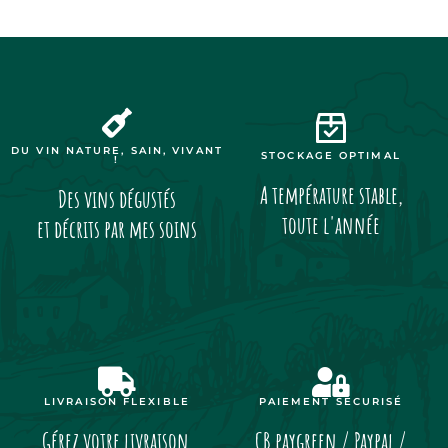
DU VIN NATURE, SAIN, VIVANT
STOCKAGE OPTIMAL
!
A température stable,
Des vins dégustés
toute l'année
et décrits par mes soins
LIVRAISON FLEXIBLE
PAIEMENT SÉCURISÉ
Gérez votre livraison
CB paygreen / Paypal /