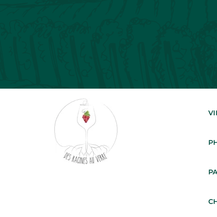
V
P
P
CH