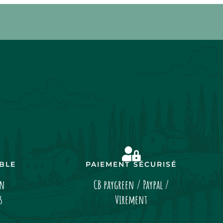
IBLE
PAIEMENT SÉCURISÉ
on
CB paygreen / Paypal /
s
Virement