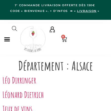
1° COMMANDE LIVRAISON OFFERTE DÈS 150€
CODE « BIENVENUE ». + D’INFOS ➡ «
LIVRAISON
»
0
NOS VINS
Département :
Alsace
RÉGIONS
LE VERGER
Léo Dirringer
IDÉES CADEAUX
NOS VIGNERON.NE.S
Léonard Dietrich
BLOG
Jeux de vins