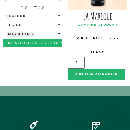
0
€
—
310
€
La Mariole
COULEUR
DOMAINE LEDOGAR
RÉGION
MARSELAN
×
VIN DE FRANCE - 2023
RÉINITIALISER LES FILTRES
12,90
€
AJOUTER AU PANIER