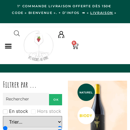
1° COMMANDE LIVRAISON OFFERTE DÈS 150€
CODE « BIENVENUE ». + D’INFOS ➡ «
LIVRAISON
»
0
NOS VINS
RÉGIONS
Filtrer par ...
LE VERGER
IDÉES CADEAUX
OK
NOS VIGNERON.NE.S
BLOG
En stock
Hors stock