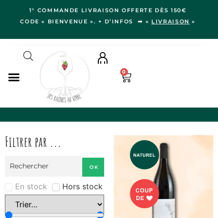
1° COMMANDE LIVRAISON OFFERTE DÈS 150€
CODE « BIENVENUE ». + D’INFOS ➡ «
LIVRAISON
»
0
NOS VINS
RÉGIONS
Filtrer par ...
LE VERGER
IDÉES CADEAUX
OK
NOS VIGNERON.NE.S
BLOG
En stock
Hors stock