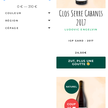
0
€
—
310
€
Clos Serre Cabanis
COULEUR
2017
RÉGION
CÉPAGE
LUDOVIC ENGELVIN
IGP GARD - 2017
24,50
€
ZUT, PLUS UNE
GOUTTE