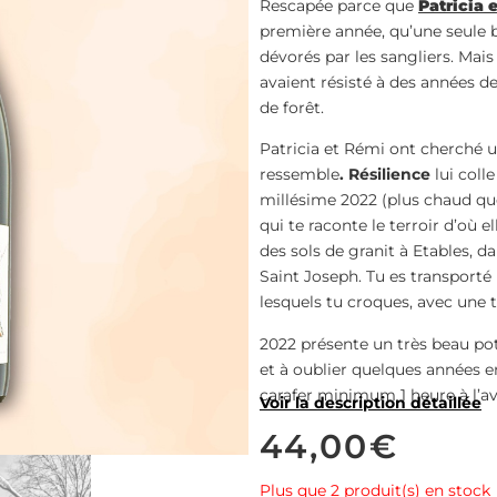
Rescapée parce que
Patricia
première année, qu’une seule ba
dévorés par les sangliers. Mais
avaient résisté à des années de
de forêt.
Patricia et Rémi ont cherché u
ressemble
. Résilience
lui coll
millésime 2022 (plus chaud que
qui te raconte le terroir d’où el
des sols de granit à Etables, d
Saint Joseph. Tu es transporté p
lesquels tu croques, avec une 
2022 présente un très beau pot
et à oublier quelques années 
carafer minimum 1 heure à l’a
Voir la description détaillée
44,00
€
Plus que 2 produit(s) en stock