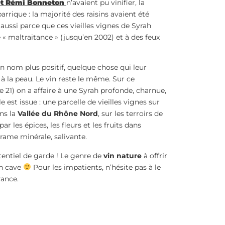
 et Rémi Bonneton
n’avaient pu vinifier, la
rrique : la majorité des raisins avaient été
 aussi parce que ces vieilles vignes de Syrah
 « maltraitance » (jusqu’en 2002) et à des feux
n nom plus positif, quelque chose qui leur
e à la peau. Le vin reste le même. Sur ce
 21) on a affaire à une Syrah profonde, charnue,
le est issue : une parcelle de vieilles vignes sur
ans la
Vallée du Rhône Nord
, sur les terroirs de
ar les épices, les fleurs et les fruits dans
trame minérale, salivante.
entiel de garde ! Le genre de
vin nature
à offrir
en cave
Pour les impatients, n’hésite pas à le
vance.