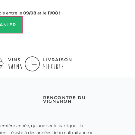
is entre le
09/08
et le
11/08
!
ANIER
VINS
LIVRAISON
SAINS
FLEXIBLE
S
RENCONTRE DU
VIGNERON
première année, qu’une seule barrique : la
aient résisté à des années de « maltraitance »