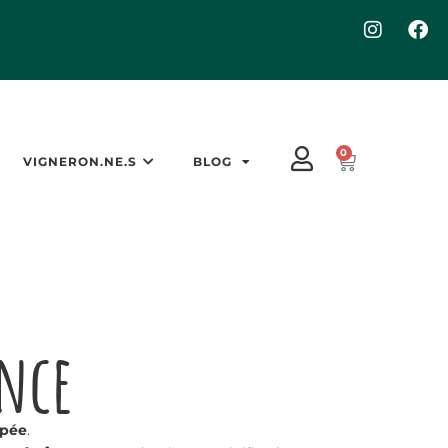
0
VIGNERON.NE.S
BLOG
ence
apée
.