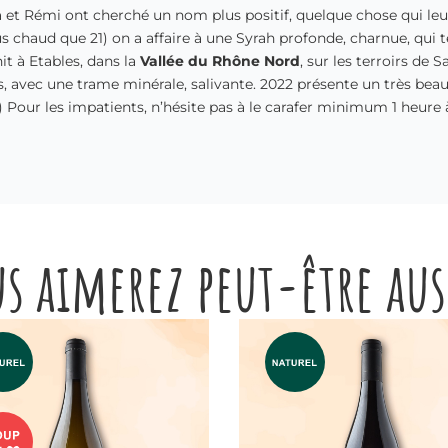
cia et Rémi ont cherché un nom plus positif, quelque chose qui le
 chaud que 21) on a affaire à une Syrah profonde, charnue, qui te 
nit à Etables, dans la
Vallée du Rhône Nord
, sur les terroirs de 
ues, avec une trame minérale, salivante. 2022 présente un très be
:) Pour les impatients, n’hésite pas à le carafer minimum 1 heure 
s aimerez peut-être au