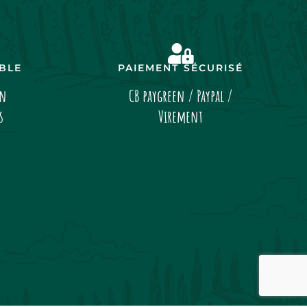
IBLE
PAIEMENT SÉCURISÉ
on
CB paygreen / Paypal /
s
Virement