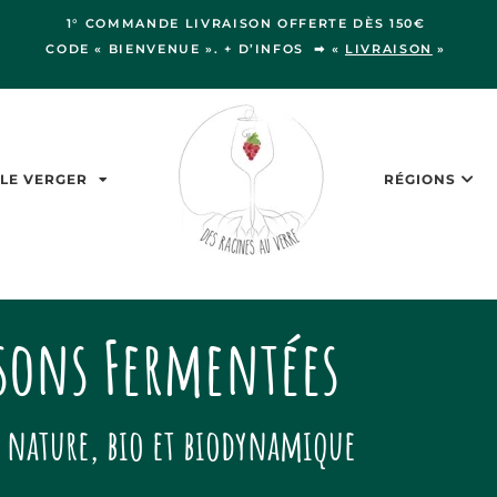
1° COMMANDE LIVRAISON OFFERTE DÈS 150€
CODE « BIENVENUE ». + D’INFOS ➡ «
LIVRAISON
»
LE VERGER
RÉGIONS
sons Fermentées
 nature, bio et biodynamique