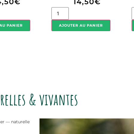
4,50
€
14,50
€
AU PANIER
AJOUTER AU PANIER
relles & vivantes
uer — naturelle