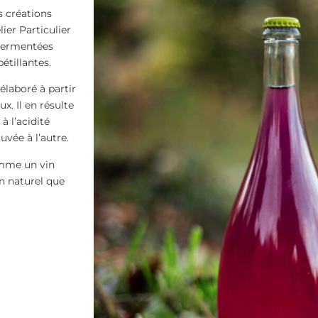
s créations
lier Particulier
fermentées
étillantes.
élaboré à partir
x. Il en résulte
à l’acidité
vée à l’autre.
omme un vin
in naturel que