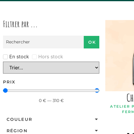
Filtrer par ...
OK
En stock
Hors stock
PRIX
Ch
0
€
—
310
€
ATELIER 
FER
COULEUR
RÉGION