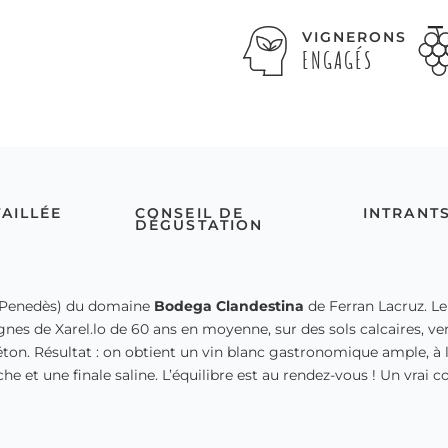
VIGNERONS
ENGAGÉS
TAILLÉE
CONSEIL DE
INTRANT
DÉGUSTATION
Penedès) du domaine
Bodega Clandestina
de Ferran Lacruz. L
nes de Xarel.lo de 60 ans en moyenne, sur des sols calcaires, ve
n. Résultat : on obtient un vin blanc gastronomique ample, à la
che et une finale saline. L’équilibre est au rendez-vous ! Un vrai