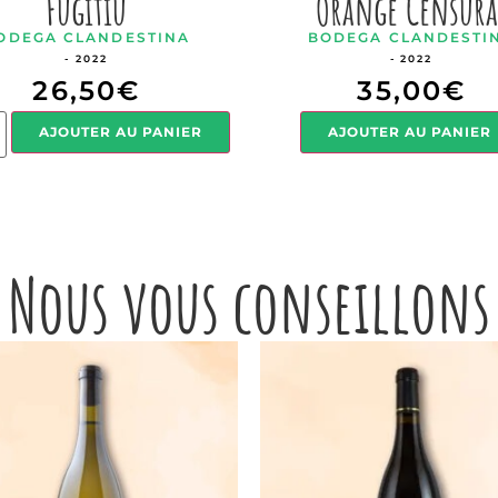
Fugitiu
Orange Censura
ODEGA CLANDESTINA
BODEGA CLANDESTI
- 2022
- 2022
26,50
€
35,00
€
AJOUTER AU PANIER
AJOUTER AU PANIER
Nous vous conseillons