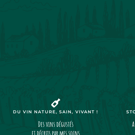
DU VIN NATURE, SAIN, VIVANT !
ST
Des vins dégustés
A
et décrits par mes soins