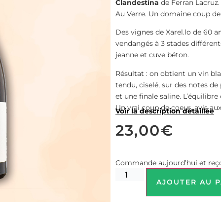
Clandestina
de Ferran Lacruz.
Au Verre. Un domaine coup de 
Des vignes de Xarel.lo de 60 a
vendangés à 3 stades différen
jeanne et cuve béton.
Résultat : on obtient un vin b
tendu, ciselé, sur des notes de
et une finale saline. L’équilibr
Un vrai coup de coeur, avis a
Voir la description détaillée
23,00
€
Commande aujourd’hui et reço
AJOUTER AU P