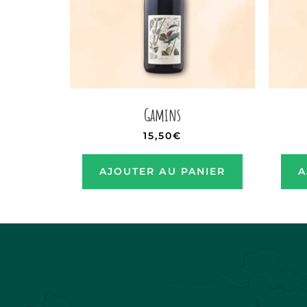
Gamins
15,50
€
AJOUTER AU PANIER
A