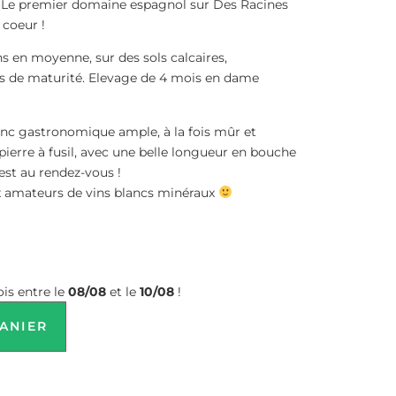
 Le premier domaine espagnol sur Des Racines
coeur !
ns en moyenne, sur des sols calcaires,
ts de maturité. Elevage de 4 mois en dame
lanc gastronomique ample, à la fois mûr et
 pierre à fusil, avec une belle longueur en bouche
e est au rendez-vous !
ux amateurs de vins blancs minéraux
is entre le
08/08
et le
10/08
!
ANIER