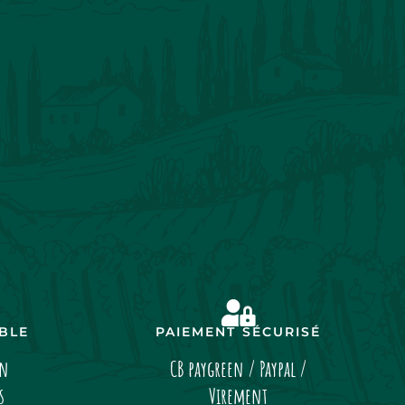
IBLE
PAIEMENT SÉCURISÉ
on
CB paygreen / Paypal /
s
Virement