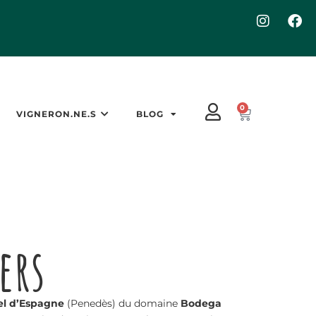
0
VIGNERON.NE.S
BLOG
ers
el d’Espagne
(Penedès) du domaine
Bodega