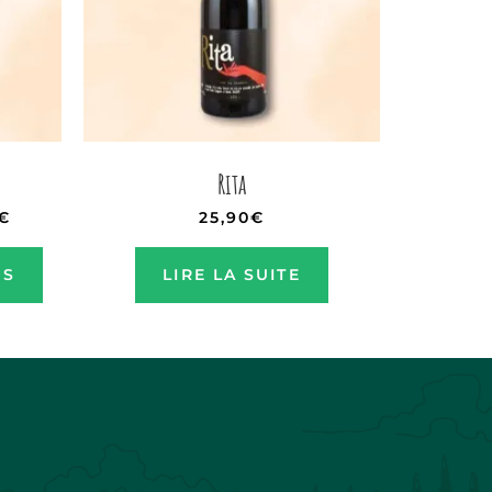
Rita
€
25,90
€
NS
LIRE LA SUITE