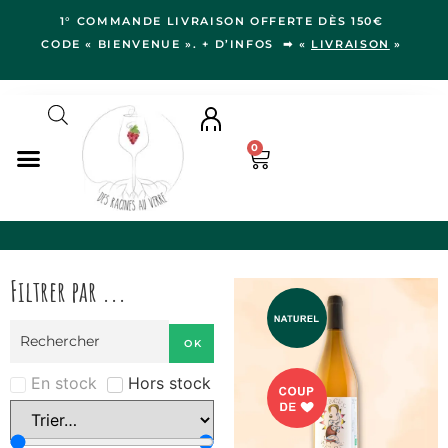
1° COMMANDE LIVRAISON OFFERTE DÈS 150€
CODE « BIENVENUE ». + D’INFOS ➡ «
LIVRAISON
»
0
NOS VINS
RÉGIONS
Filtrer par ...
LE VERGER
IDÉES CADEAUX
OK
NOS VIGNERON.NE.S
BLOG
En stock
Hors stock