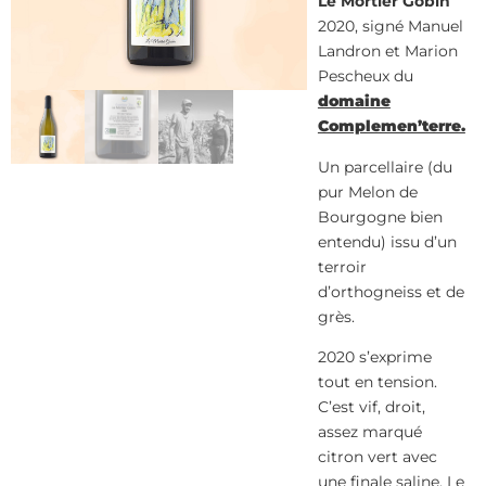
Le Mortier Gobin
2020, signé Manuel
Landron et Marion
Pescheux du
domaine
Complemen’terre.
Un parcellaire (du
pur Melon de
Bourgogne bien
entendu) issu d’un
terroir
d’orthogneiss et de
grès.
2020 s’exprime
tout en tension.
C’est vif, droit,
assez marqué
citron vert avec
une finale saline. Le