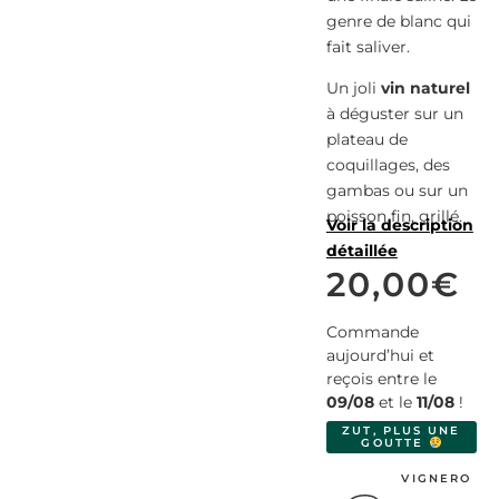
genre de blanc qui
fait saliver.
Un joli
vin naturel
à déguster sur un
plateau de
coquillages, des
gambas ou sur un
poisson fin, grillé.
Voir la description
détaillée
20,00
€
Commande
aujourd’hui et
reçois entre le
09/08
et le
11/08
!
ZUT, PLUS UNE
GOUTTE
VIGNERO