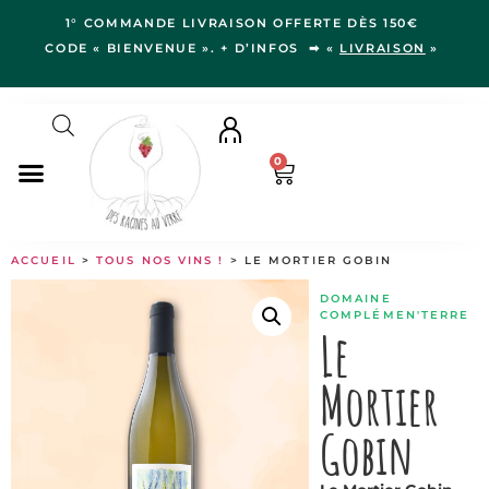
1° COMMANDE LIVRAISON OFFERTE DÈS 150€
CODE « BIENVENUE ». + D’INFOS ➡ «
LIVRAISON
»
0
NOS VINS
ACCUEIL
>
TOUS NOS VINS !
> LE MORTIER GOBIN
RÉGIONS
DOMAINE
LE VERGER
COMPLÉMEN'TERRE
Le
IDÉES CADEAUX
Mortier
NOS VIGNERON.NE.S
BLOG
Gobin