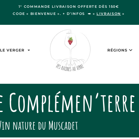
1° COMMANDE LIVRAISON OFFERTE DÈS 150€
CODE « BIENVENUE ». + D’INFOS ➡ «
LIVRAISON
»
LE VERGER
RÉGIONS
 Complémen’terre
Vin nature du Muscadet