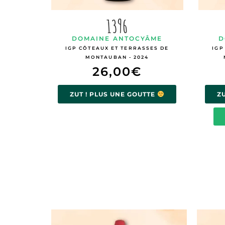
1396
DOMAINE ANTOCYÂME
D
IGP CÔTEAUX ET TERRASSES DE
IGP
MONTAUBAN - 2024
26,00
€
ZUT ! PLUS UNE GOUTTE
Z