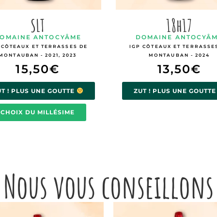
SLT
18h17
OMAINE ANTOCYÂME
DOMAINE ANTOCYÂ
 CÔTEAUX ET TERRASSES DE
IGP CÔTEAUX ET TERRASSE
MONTAUBAN - 2021, 2023
MONTAUBAN - 2024
15,50
€
13,50
€
UT ! PLUS UNE GOUTTE
ZUT ! PLUS UNE GOUTT
CHOIX DU MILLÉSIME
Nous vous conseillons