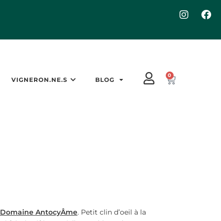
0
VIGNERON.NE.S
BLOG
Domaine AntocyÂme
. Petit clin d’oeil à la