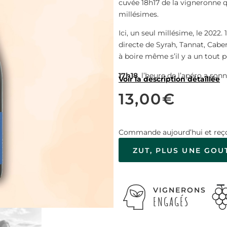
cuvée 18h17 de la vigneronne q
millésimes.
Ici, un seul millésime, le 2022
directe de Syrah, Tannat, Caberne
à boire même s’il y a un tout p
17h18
, l’heure de l’apéro a sonn
Voir la description détaillée
13,00
€
Commande aujourd’hui et reço
ZUT, PLUS UNE GOU
VIGNERONS
ENGAGÉS