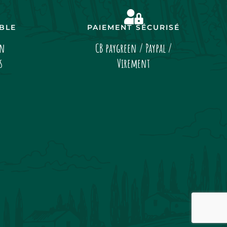
IBLE
PAIEMENT SÉCURISÉ
on
CB paygreen / Paypal /
s
Virement