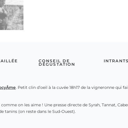
TAILLÉE
CONSEIL DE
INTRANT
DÉGUSTATION
ocyÂme
. Petit clin d’oeil à la cuvée 18h17 de la vigneronne qui f
us comme on les aime ! Une presse directe de Syrah, Tannat, Cabernet
 de tanins (on reste dans le Sud-Ouest).