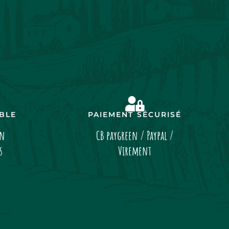
IBLE
PAIEMENT SÉCURISÉ
on
CB paygreen / Paypal /
s
Virement