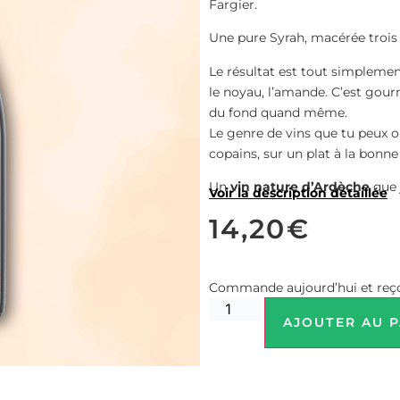
Fargier.
Une pure Syrah, macérée trois
Le résultat est tout simplement 
le noyau, l’amande. C’est gourm
du fond quand même.
Le genre de vins que tu peux ou
copains, sur un plat à la bonne
Un
vin nature d’Ardèche
que 
Voir la description détaillée
14,20
€
Commande aujourd’hui et reço
AJOUTER AU P