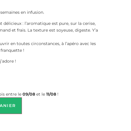
 semaines en infusion.
délicieux : l’aromatique est pure, sur la cerise,
and et frais. La texture est soyeuse, digeste. Y’a
vrir en toutes circonstances, à l’apéro avec les
 franquette !
j’adore !
is entre le
09/08
et le
11/08
!
ANIER