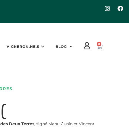
0
VIGNERON.NE.S
BLOG
RRES
ac
des Deux Terres
, signé Manu Cunin et Vincent