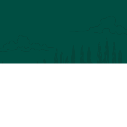
V
P
P