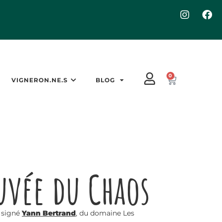
0
VIGNERON.NE.S
BLOG
uvée du Chaos
3
signé
Yann Bertrand
, du domaine Les