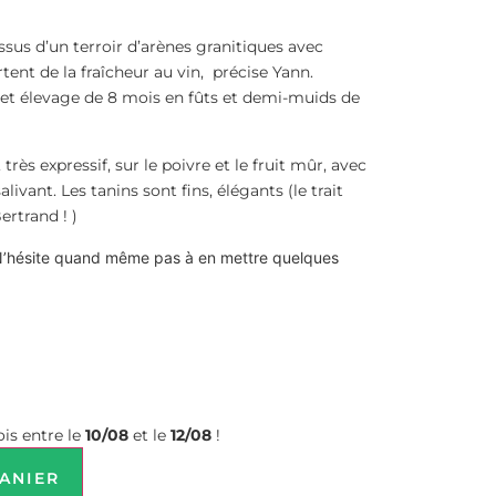
sus d’un terroir d’arènes granitiques avec
tent de la fraîcheur au vin, précise Yann.
 et élevage de 8 mois en fûts et demi-muids de
rès expressif, sur le poivre et le fruit mûr, avec
livant. Les tanins sont fins, élégants (le trait
ertrand ! )
. N’hésite quand même pas à en mettre quelques
is entre le
10/08
et le
12/08
!
ANIER