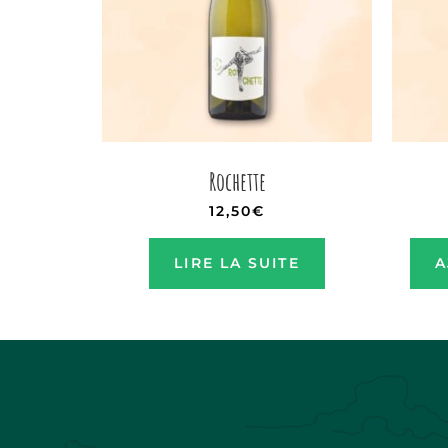
Rochette
12,50
€
LIRE LA SUITE
A