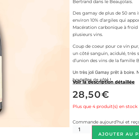
Bertrand dans le Beaujolais.
Des gamay de plus de 50 ans is
environ 10% d’argiles qui appor
Macération carbonique à froid
plusieurs vins.
Coup de coeur pour ce vin pur, t
un côté sanguin, acidulé, très sa
d’union des vins de la famille B
Un très joli Gamay prêt à boire
bouteilles de côté !
Voir la description détaillée
28,50
€
Plus que 4 produit(s) en stock
Commande aujourd’hui et reço
AJOUTER AU P