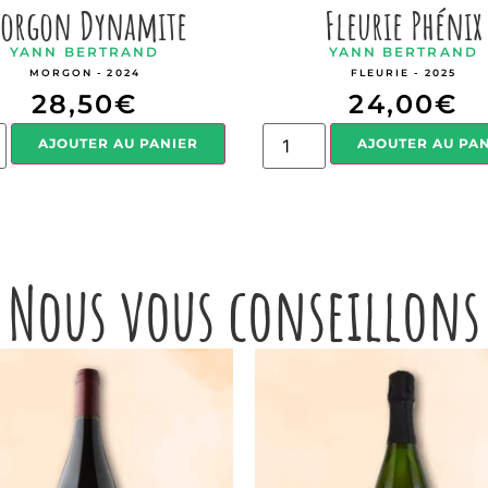
orgon Dynamite
Fleurie Phénix
YANN BERTRAND
YANN BERTRAND
MORGON - 2024
FLEURIE - 2025
28,50
€
24,00
€
AJOUTER AU PANIER
AJOUTER AU PA
Nous vous conseillons