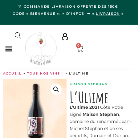
1° COMMANDE LIVRAISON OFFERTE DÈS 150€
CODE « BIENVENUE ». + D’INFOS ➡ «
LIVRAISON
»
0
NOS VINS
ACCUEIL
>
TOUS NOS VINS !
> L’ULTIME
RÉGIONS
MAISON STEPHAN
LE VERGER
L’Ultime
IDÉES CADEAUX
L’Ultime 2021
Côte Rôtie
NOS VIGNERON.NE.S
signé
Maison Stephan
,
BLOG
domaine du renommé Jean-
Michel Stephan et de ses
deux fils, Romain et Dorian.