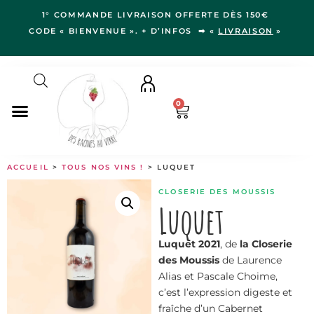
1° COMMANDE LIVRAISON OFFERTE DÈS 150€
CODE « BIENVENUE ». + D’INFOS ➡ «
LIVRAISON
»
0
NOS VINS
ACCUEIL
>
TOUS NOS VINS !
> LUQUET
RÉGIONS
CLOSERIE DES MOUSSIS
LE VERGER
Luquet
IDÉES CADEAUX
Luquet 2021
, de
la Closerie
NOS VIGNERON.NE.S
des Moussis
de Laurence
BLOG
Alias et Pascale Choime,
c’est l’expression digeste et
fraîche d’un Cabernet