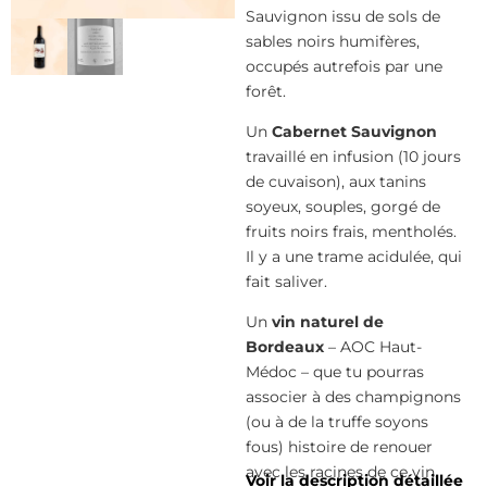
Sauvignon issu de sols de
sables noirs humifères,
occupés autrefois par une
forêt.
Un
Cabernet Sauvignon
travaillé en infusion (10 jours
de cuvaison), aux tanins
soyeux, souples, gorgé de
fruits noirs frais, mentholés.
Il y a une trame acidulée, qui
fait saliver.
Un
vin naturel de
Bordeaux
– AOC Haut-
Médoc – que tu pourras
associer à des champignons
(ou à de la truffe soyons
fous) histoire de renouer
avec les racines de ce vin.
Voir la description détaillée