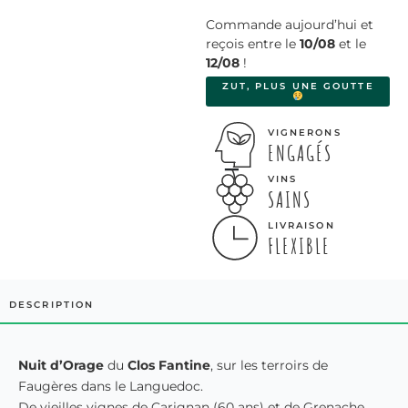
Commande aujourd’hui et
reçois entre le
10/08
et le
12/08
!
ZUT, PLUS UNE GOUTTE
VIGNERONS
ENGAGÉS
VINS
SAINS
LIVRAISON
FLEXIBLE
DESCRIPTION
Nuit d’Orage
du
Clos Fantine
, sur les terroirs de
Faugères dans le Languedoc.
De vieilles vignes de Carignan (60 ans) et de Grenache