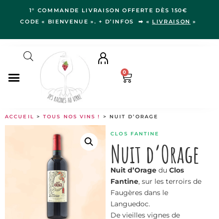
1° COMMANDE LIVRAISON OFFERTE DÈS 150€
CODE « BIENVENUE ». + D’INFOS ➡ «
LIVRAISON
»
0
NOS VINS
ACCUEIL
>
TOUS NOS VINS !
> NUIT D’ORAGE
RÉGIONS
CLOS FANTINE
LE VERGER
Nuit d’Orage
IDÉES CADEAUX
Nuit d’Orage
du
Clos
NOS VIGNERON.NE.S
Fantine
, sur les terroirs de
BLOG
Faugères dans le
Languedoc.
De vieilles vignes de