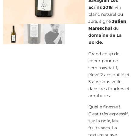
Savagnin Les
Ecrins 2018
, vin
blanc naturel du
Jura, signé
Julien
Mareschal
du
domaine de La
Borde
.
Grand coup de
coeur pour ce
semi-oxydatif,
élevé 2 ans ouillé et
3 ans sous voile,
dans des foudres et
amphores.
Quelle finesse !
C’est très expressif,
sur la noix, les
fruits secs. La
texture suave,