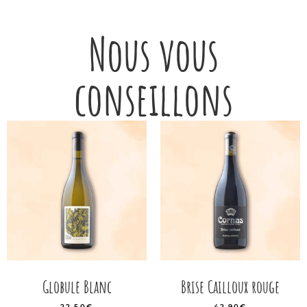
Nous vous
conseillons
Globule Blanc
Brise Cailloux rouge
22,50
€
42,90
€