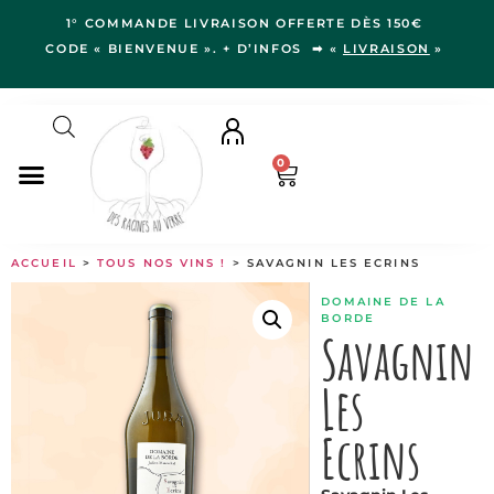
1° COMMANDE LIVRAISON OFFERTE DÈS 150€
CODE « BIENVENUE ». + D’INFOS ➡ «
LIVRAISON
»
0
NOS VINS
ACCUEIL
>
TOUS NOS VINS !
> SAVAGNIN LES ECRINS
RÉGIONS
DOMAINE DE LA
LE VERGER
BORDE
Savagnin
IDÉES CADEAUX
Les
NOS VIGNERON.NE.S
BLOG
Ecrins