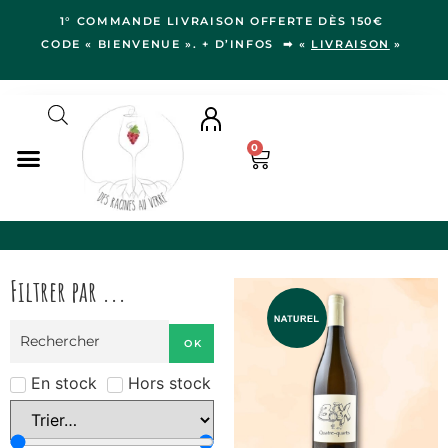
1° COMMANDE LIVRAISON OFFERTE DÈS 150€
CODE « BIENVENUE ». + D’INFOS ➡ «
LIVRAISON
»
0
NOS VINS
RÉGIONS
Filtrer par ...
LE VERGER
IDÉES CADEAUX
OK
NOS VIGNERON.NE.S
BLOG
En stock
Hors stock