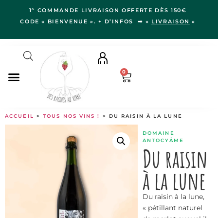
1° COMMANDE LIVRAISON OFFERTE DÈS 150€
CODE « BIENVENUE ». + D’INFOS ➡ «
LIVRAISON
»
0
NOS VINS
ACCUEIL
>
TOUS NOS VINS !
> DU RAISIN À LA LUNE
RÉGIONS
DOMAINE
LE VERGER
ANTOCYÂME
Du raisin
IDÉES CADEAUX
à la lune
NOS VIGNERON.NE.S
BLOG
Du raisin à la lune,
« pétillant naturel