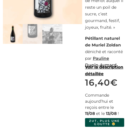
de merlot auquel il
reste un poil de
sucre, c’est
gourmand, festif,
joyeux, fruité. »
Pétillant naturel
de Muriel Zoldan
déniché et raconté
par
Pauline
Dupin-Aymard
.
Voir la description
détaillée
16,40
€
Commande
aujourd’hui et
reçois entre le
11/08
et le
13/08
!
ZUT, PLUS UNE
GOUTTE