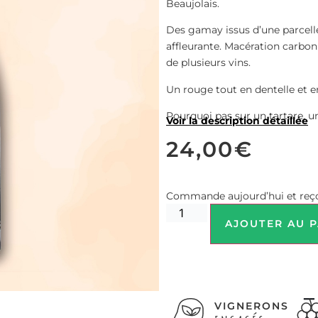
Beaujolais.
Des gamay issus d’une parcelle
affleurante. Macération carbo
de plusieurs vins.
Un rouge tout en dentelle et en 
Pourquoi pas sur un tartare, un
Voir la description détaillée
24,00
€
Commande aujourd’hui et reço
AJOUTER AU P
VIGNERONS