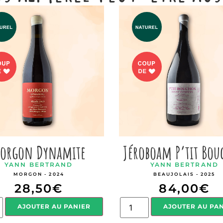
orgon Dynamite
Jéroboam P’tit Bo
YANN BERTRAND
YANN BERTRAND
MORGON - 2024
BEAUJOLAIS - 2025
28,50
€
84,00
€
AJOUTER AU PANIER
AJOUTER AU PA