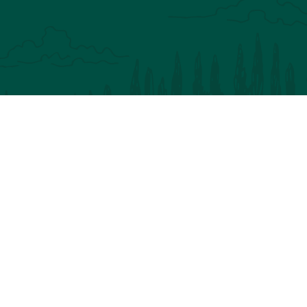
V
P
P