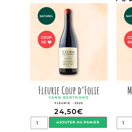
Fleurie Coup d’Folie
M
YANN BERTRAND
FLEURIE - 2025
24,50
€
AJOUTER AU PANIER