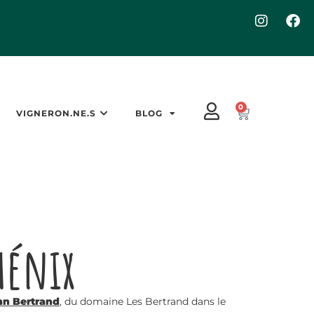
0
VIGNERON.NE.S
BLOG
hénix
nn Bertrand
, du domaine Les Bertrand dans le