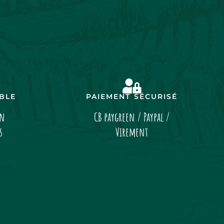
IBLE
PAIEMENT SÉCURISÉ
on
CB paygreen / Paypal /
s
Virement