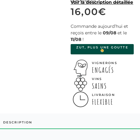
Voir la description détaillée
16,00
€
Commande aujourd’hui et
reçois entre le
09/08
et le
11/08
!
ZUT, PLUS UNE GOUTTE
VIGNERONS
ENGAGÉS
VINS
SAINS
LIVRAISON
FLEXIBLE
DESCRIPTION