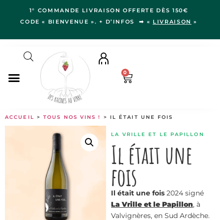
1° COMMANDE LIVRAISON OFFERTE DÈS 150€
CODE « BIENVENUE ». + D’INFOS ➡ «
LIVRAISON
»
0
NOS VINS
ACCUEIL
>
TOUS NOS VINS !
> IL ÉTAIT UNE FOIS
RÉGIONS
LA VRILLE ET LE PAPILLON
LE VERGER
Il était une
IDÉES CADEAUX
fois
NOS VIGNERON.NE.S
BLOG
Il était une fois
2024 signé
La Vrille et le Papillon
, à
Valvignères, en Sud Ardèche.