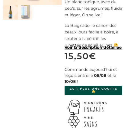
Un blanc tonique, avec du
pep’s, sur les agrumes, fluide
et léger. On salive !
La Baignade, le canon des
beaux jours facile à boire, à
siroter à l’apéritif, les
lunettes de soleil au nez
Voir la description détaillée
15,50
€
Commande aujourd’hui et
reçois entre le
08/08
et le
10/08
!
ZUT, PLUS UNE GOUTTE
VIGNERONS
ENGAGÉS
VINS
SAINS