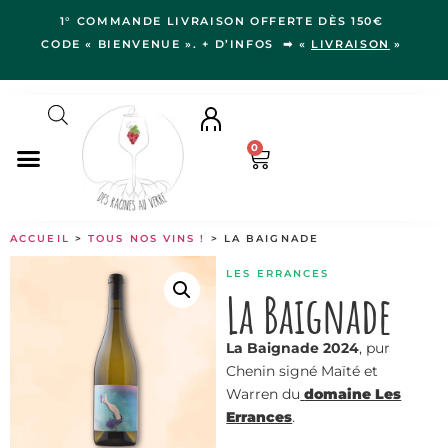
1° COMMANDE LIVRAISON OFFERTE DÈS 150€
CODE « BIENVENUE ». + D’INFOS ➡ «
LIVRAISON
»
0
NOS VINS
ACCUEIL
>
TOUS NOS VINS !
> LA BAIGNADE
RÉGIONS
LES ERRANCES
LE VERGER
La Baignade
IDÉES CADEAUX
La Baignade 2024
, pur
NOS VIGNERON.NE.S
Chenin signé Maïté et
BLOG
Warren du
domaine Les
Errances
.