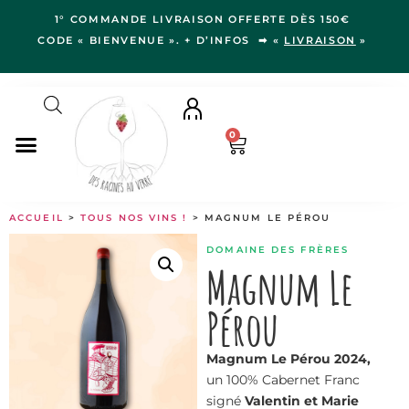
1° COMMANDE LIVRAISON OFFERTE DÈS 150€
CODE « BIENVENUE ». + D’INFOS ➡ «
LIVRAISON
»
0
NOS VINS
ACCUEIL
>
TOUS NOS VINS !
> MAGNUM LE PÉROU
RÉGIONS
DOMAINE DES FRÈRES
LE VERGER
Magnum Le
IDÉES CADEAUX
Pérou
NOS VIGNERON.NE.S
BLOG
Magnum Le Pérou 2024,
un 100% Cabernet Franc
signé
Valentin et Marie