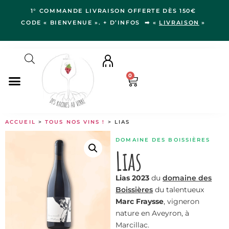
1° COMMANDE LIVRAISON OFFERTE DÈS 150€
CODE « BIENVENUE ». + D’INFOS ➡ «
LIVRAISON
»
0
NOS VINS
ACCUEIL
>
TOUS NOS VINS !
> LIAS
RÉGIONS
DOMAINE DES BOISSIÈRES
LE VERGER
Lias
IDÉES CADEAUX
Lias 2023
du
domaine des
NOS VIGNERON.NE.S
Boissières
du talentueux
BLOG
Marc Fraysse
, vigneron
nature en Aveyron, à
Marcillac.