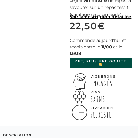
ce joli
vin nature
de repas, à
savourer sur un repas festif
(carafage recommandé).
Voir la description détaillée
22,50
€
Commande aujourd’hui et
reçois entre le
11/08
et le
13/08
!
ZUT, PLUS UNE GOUTTE
VIGNERONS
ENGAGÉS
VINS
SAINS
LIVRAISON
FLEXIBLE
DESCRIPTION