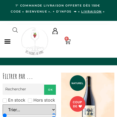
1° COMMANDE LIVRAISON OFFERTE DÈS 150€
CODE « BIENVENUE ». + D’INFOS ➡ «
LIVRAISON
»
0
NOS VINS
RÉGIONS
Filtrer par ...
LE VERGER
IDÉES CADEAUX
OK
NOS VIGNERON.NE.S
BLOG
En stock
Hors stock