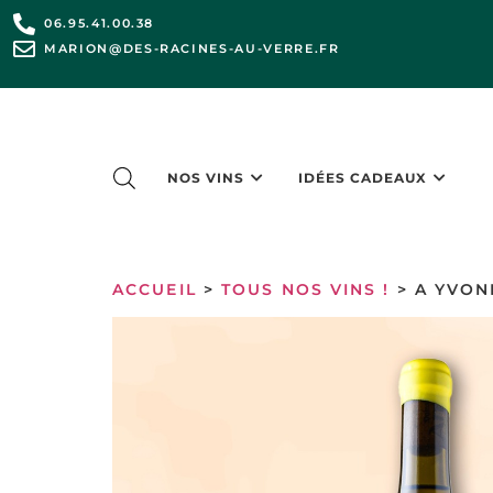
06.95.41.00.38
MARION@DES-RACINES-AU-VERRE.FR
NOS VINS
IDÉES CADEAUX
ACCUEIL
>
TOUS NOS VINS !
> A YVON