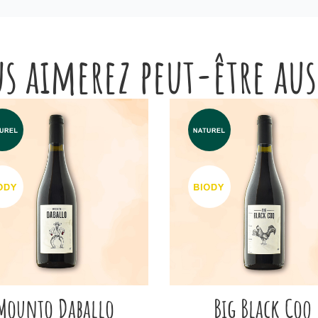
s aimerez peut-être au
Mounto Daballo
Big Black Coq