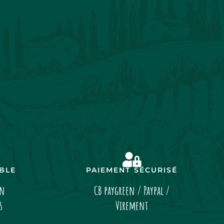
IBLE
PAIEMENT SÉCURISÉ
on
CB paygreen / Paypal /
s
Virement