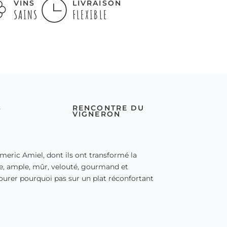
VINS
LIVRAISON
SAINS
FLEXIBLE
S
RENCONTRE DU
VIGNERON
ric Amiel, dont ils ont transformé la
ue, ample, mûr, velouté, gourmand et
avourer pourquoi pas sur un plat réconfortant