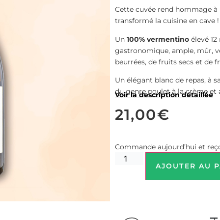
Cette cuvée rend hommage à l
transformé la cuisine en cave !
Un
100% vermentino
élevé 12 
gastronomique, ample, mûr, v
beurrées, de fruits secs et de f
Un élégant blanc de repas, à s
du genre poulet à la crème et 
Voir la description détaillée
21,00
€
Commande aujourd’hui et reço
AJOUTER AU P