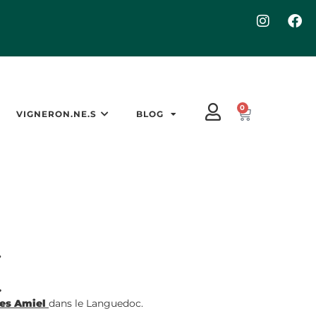
0
VIGNERON.NE.S
BLOG
e
es Amiel
dans le Languedoc.