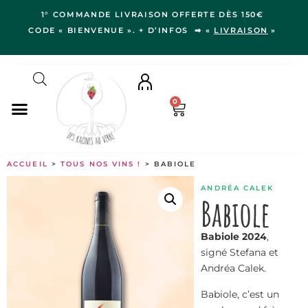
1° COMMANDE LIVRAISON OFFERTE DÈS 150€
CODE « BIENVENUE ». + D’INFOS ➡ «
LIVRAISON
»
0
NOS VINS
ACCUEIL
>
TOUS NOS VINS !
> BABIOLE
RÉGIONS
ANDRÉA CALEK
LE VERGER
Babiole
IDÉES CADEAUX
Babiole 2024
,
NOS VIGNERON.NE.S
signé Stefana et
BLOG
Andréa Calek.
Babiole, c’est un