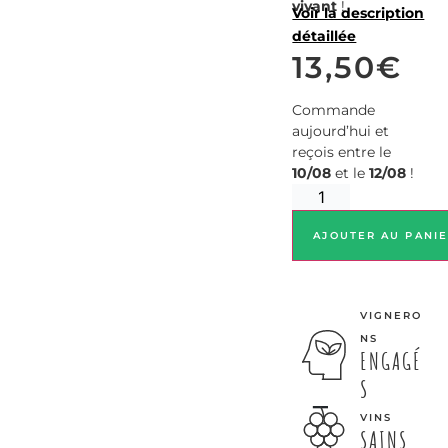
vivant
!
Voir la description
détaillée
13,50
€
Commande
aujourd’hui et
reçois entre le
10/08
et le
12/08
!
AJOUTER AU PANI
VIGNERO
NS
ENGAGÉ
S
VINS
SAINS