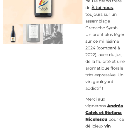
peu le grand frère
de
À toi nous
,
toujours sur un
assemblage
Grenache Syrah.
Un profil plus léger
sur ce millésime
2024 (comparé à
2022), avec du jus,
de la fluidité et une
aromatique florale
très expressive. Un
vin gouleyant
addictif !
Merci aux
vignerons
Andréa
Calek et Stefana
Nicolescu
pour ce
délicieux
vin