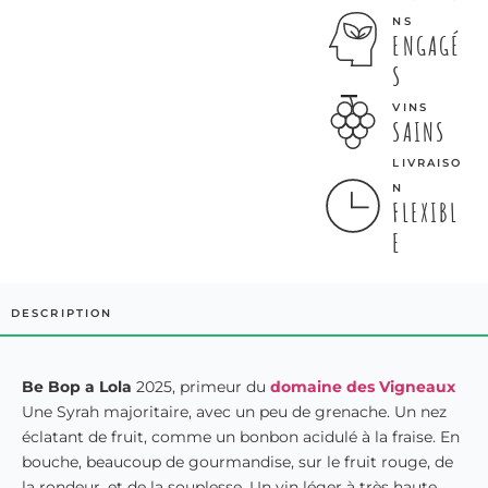
NS
ENGAGÉ
S
VINS
SAINS
LIVRAISO
N
FLEXIBL
E
DESCRIPTION
Be Bop a Lola
2025, primeur du
domaine des Vigneaux
Une Syrah majoritaire, avec un peu de grenache. Un nez
éclatant de fruit, comme un bonbon acidulé à la fraise. En
bouche, beaucoup de gourmandise, sur le fruit rouge, de
la rondeur, et de la souplesse. Un vin léger à très haute