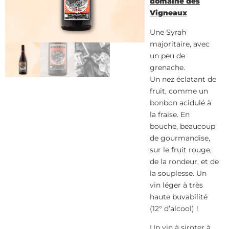
domaine des
Vigneaux
Une Syrah
majoritaire, avec
un peu de
grenache.
Un nez éclatant de
fruit, comme un
bonbon acidulé à
la fraise. En
bouche, beaucoup
de gourmandise,
sur le fruit rouge,
de la rondeur, et de
la souplesse. Un
vin léger à très
haute buvabilité
(12° d’alcool) !
Un vin à siroter à