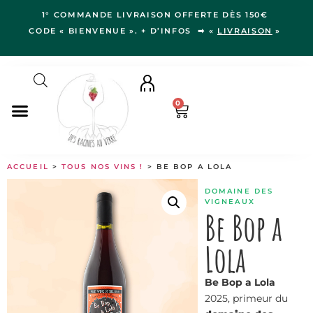
1° COMMANDE LIVRAISON OFFERTE DÈS 150€
CODE « BIENVENUE ». + D’INFOS ➡ «
LIVRAISON
»
0
NOS VINS
ACCUEIL
>
TOUS NOS VINS !
> BE BOP A LOLA
RÉGIONS
DOMAINE DES
LE VERGER
VIGNEAUX
Be Bop a
IDÉES CADEAUX
Lola
NOS VIGNERON.NE.S
BLOG
Be Bop a Lola
2025, primeur du